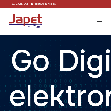
+387 33 217 201
japet@bih.net.ba
Go Digi
Početna
Rješenja (moduli)
Podrška
Način nabavke
elektr
Korisnici
O nama
Kontakt