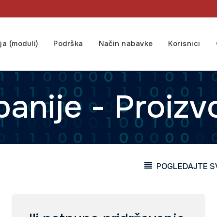
ja (moduli)
Podrška
Način nabavke
Korisnici
anije - Proizv
POGLEDAJTE SV