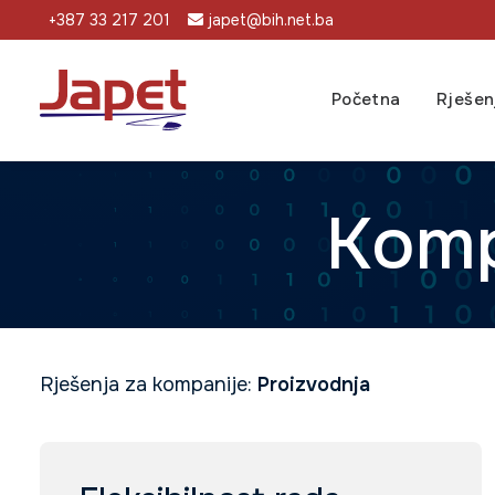
+387 33 217 201
japet@bih.net.ba
Početna
Rješen
Komp
Rješenja za kompanije:
Proizvodnja