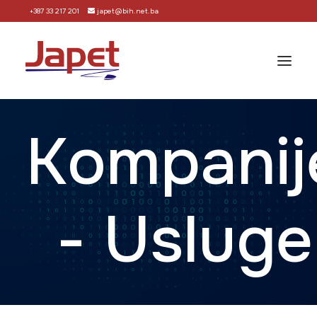
+387 33 217 201
japet@bih.net.ba
Kompanij
Početna
Rješenja (moduli)
Podrška
- Usluge
Način nabavke
Korisnici
O nama
Kontakt